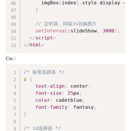
      imgBox
[
index
]
.
style
.
display
=
}
// 定时器，间隔3s切换图片
setInterval
(
slideShow
,
3000
)
;
</
script
>
</
html
>
Css：
/* 标签选择器 */
p
{
text-align
:
 center
;
font-size
:
25
px
;
color
:
cadetblue
;
font-family
:
 fantasy
;
}
/* id选择器 */