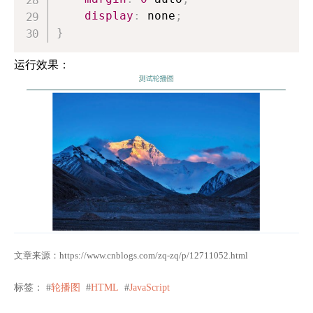
display
:
 none
;
}
运行效果：
文章来源：
https://www.cnblogs.com/zq-zq/p/12711052.html
标签： #
轮播图
#
HTML
#
JavaScript