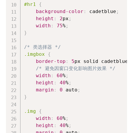
#hr1
{
background-color
:
cadetblue
;
height
:
2
px
;
width
:
75
%
;
}
/* 类选择器 */
.imgbox
{
border-top
:
5
px
 solid 
cadetblue
;
/* 避免因窗口变化影响图片效果 */
width
:
60
%
;
height
:
40
%
;
margin
:
0
 auto
;
}
.img
{
width
:
60
%
;
height
:
40
%
;
margin
:
0
 auto
;