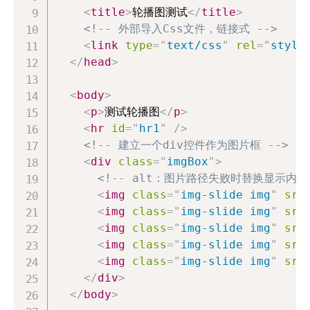
<
title
>
轮播图测试
</
title
>
<!-- 外部导入Css文件，链接式 -->
<
link
type
=
"
text/css
"
rel
=
"
style
</
head
>
<
body
>
<
p
>
测试轮播图
</
p
>
<
hr
id
=
"
hr1
"
/>
<!-- 建立一个div控件作为图片框 -->
<
div
class
=
"
imgBox
"
>
<!-- alt：图片路径失败时替换显示内容 
<
img
class
=
"
img-slide img
"
src
<
img
class
=
"
img-slide img
"
src
<
img
class
=
"
img-slide img
"
src
<
img
class
=
"
img-slide img
"
src
<
img
class
=
"
img-slide img
"
src
</
div
>
</
body
>