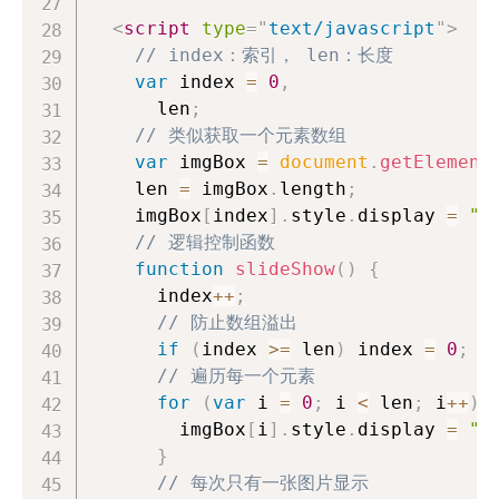
<
script
type
=
"
text/javascript
"
>
// index：索引， len：长度
var
 index 
=
0
,
      len
;
// 类似获取一个元素数组
var
 imgBox 
=
document
.
getElement
    len 
=
 imgBox
.
length
;
    imgBox
[
index
]
.
style
.
display
=
"b
// 逻辑控制函数
function
slideShow
(
)
{
      index
++
;
// 防止数组溢出
if
(
index 
>=
 len
)
 index 
=
0
;
// 遍历每一个元素
for
(
var
 i 
=
0
;
 i 
<
 len
;
 i
++
)
        imgBox
[
i
]
.
style
.
display
=
"n
}
// 每次只有一张图片显示