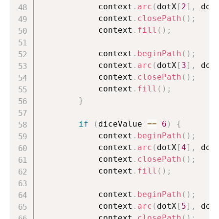
            context
.
arc
(
dotX
[
2
]
,
 dot
            context
.
closePath
(
)
;
            context
.
fill
(
)
;
            context
.
beginPath
(
)
;
            context
.
arc
(
dotX
[
3
]
,
 dot
            context
.
closePath
(
)
;
            context
.
fill
(
)
;
}
if
(
diceValue 
==
6
)
{
            context
.
beginPath
(
)
;
            context
.
arc
(
dotX
[
4
]
,
 dot
            context
.
closePath
(
)
;
            context
.
fill
(
)
;
            context
.
beginPath
(
)
;
            context
.
arc
(
dotX
[
5
]
,
 dot
            context
.
closePath
(
)
;