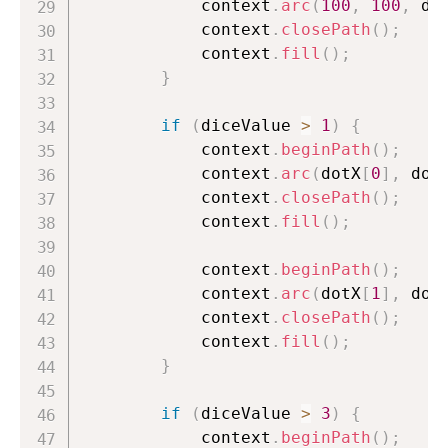
            context
.
arc
(
100
,
100
,
 do
            context
.
closePath
(
)
;
            context
.
fill
(
)
;
}
if
(
diceValue 
>
1
)
{
            context
.
beginPath
(
)
;
            context
.
arc
(
dotX
[
0
]
,
 dot
            context
.
closePath
(
)
;
            context
.
fill
(
)
;
            context
.
beginPath
(
)
;
            context
.
arc
(
dotX
[
1
]
,
 dot
            context
.
closePath
(
)
;
            context
.
fill
(
)
;
}
if
(
diceValue 
>
3
)
{
            context
.
beginPath
(
)
;