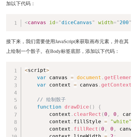
加以下代码：
<
canvas
id
=
"
diceCanvas
"
width
=
"
200
"
接下来，我们需要使用JavaScript来获取画布元素，并在其
上绘制一个骰子。在Body标签底部，添加以下代码：
<
script
>
var
 canvas 
=
document
.
getElement
var
 context 
=
 canvas
.
getContext
(
// 绘制骰子
function
drawDice
(
)
{
        context
.
clearRect
(
0
,
0
,
 canv
        context
.
fillStyle
=
"white"
;
        context
.
fillRect
(
0
,
0
,
 canva
        context
.
lineWidth
=
2
;