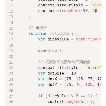
        context
.
strokeStyle
=
"black
        context
.
strokeRect
(
50
,
50
,
1
}
// 掷骰子
function
rollDice
(
)
{
var
 diceValue 
=
Math
.
floor
(
M
drawDice
(
)
;
// 根据骰子点数绘制不同的点
        context
.
fillStyle
=
"black"
;
var
 dotSize 
=
10
;
var
 dotX 
=
[
75
,
125
,
75
,
125
var
 dotY 
=
[
75
,
75
,
125
,
125
if
(
diceValue 
%
2
==
1
)
{
            context
.
beginPath
(
)
;