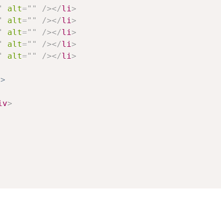
"
alt
=
"
"
/>
</
li
>
"
alt
=
"
"
/>
</
li
>
"
alt
=
"
"
/>
</
li
>
"
alt
=
"
"
/>
</
li
>
"
alt
=
"
"
/>
</
li
>
>
iv
>