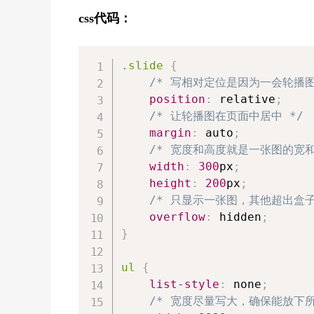
css代码：
.slide
{
/* 写相对定位是因为一会轮播
position
:
 relative
;
/* 让轮播图在页面中居中 */
margin
:
 auto
;
/* 宽度和高度就是一张图的宽和
width
:
300
px
;
height
:
200
px
;
/* 只显示一张图，其他超出盒子
overflow
:
 hidden
;
}
ul
{
list-style
:
 none
;
/* 宽度尽量写大，确保能放下所