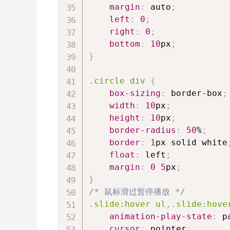
margin
:
 auto
;
left
:
0
;
right
:
0
;
bottom
:
10
px
;
}
.circle
 div
{
box-sizing
:
 border-box
;
width
:
10
px
;
height
:
10
px
;
border-radius
:
50
%
;
border
:
1
px
 solid 
white
float
:
 left
;
margin
:
0
5
px
;
}
/* 鼠标滑过暂停播放 */
.slide
:hover
 ul
,
.slide
:hove
animation-play-state
:
 p
cursor
:
 pointer
;