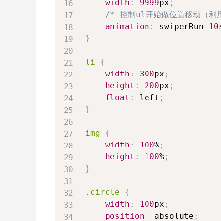
width
:
9999
px
;
/* 控制ul开始做位置移动（利用
animation
:
 swiperRun 
10
}
li
{
width
:
300
px
;
height
:
200
px
;
float
:
 left
;
}
img
{
width
:
100
%
;
height
:
100
%
;
}
.circle
{
width
:
100
px
;
position
:
 absolute
;