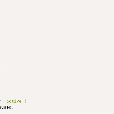
;
r
.active
{
aused
;