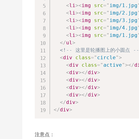
<
li
>
<
img
src
=
"
img/1.jpg
<
li
>
<
img
src
=
"
img/2.jpg
<
li
>
<
img
src
=
"
img/3.jpg
<
li
>
<
img
src
=
"
img/4.jpg
<
li
>
<
img
src
=
"
img/1.jpg
</
ul
>
<!-- 这里是轮播图上的小圆点 --
<
div
class
=
"
circle
"
>
<
div
class
=
"
active
"
>
</
d
<
div
>
</
div
>
<
div
>
</
div
>
<
div
>
</
div
>
<
div
>
</
div
>
</
div
>
</
div
>
注意点：