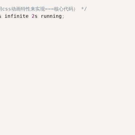
css动画特性来实现===核心代码） */
s
 infinite 
2
s
 running
;