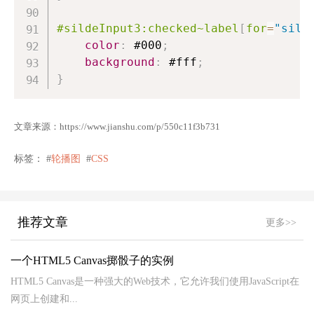
#sildeInput3
:checked
~
label
[
for
=
"sild
color
:
#000
;
background
:
#fff
;
}
文章来源：
https://www.jianshu.com/p/550c11f3b731
标签： #
轮播图
#
CSS
推荐文章
更多>>
一个HTML5 Canvas掷骰子的实例
HTML5 Canvas是一种强大的Web技术，它允许我们使用JavaScript在
网页上创建和...