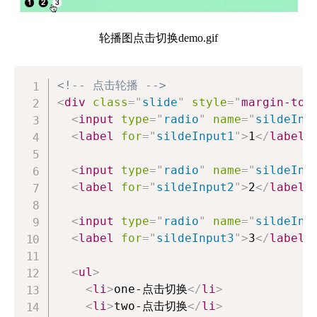
轮播图点击切换demo.gif
<!-- 点击轮播 -->
<
div
class
=
"
slide
"
style
=
"
margin-top
<
input
type
=
"
radio
"
name
=
"
sildeInp
<
label
for
=
"
sildeInput1
"
>
1
</
label
>
<
input
type
=
"
radio
"
name
=
"
sildeInp
<
label
for
=
"
sildeInput2
"
>
2
</
label
>
<
input
type
=
"
radio
"
name
=
"
sildeInp
<
label
for
=
"
sildeInput3
"
>
3
</
label
>
<
ul
>
<
li
>
one-点击切换
</
li
>
<
li
>
two-点击切换
</
li
>