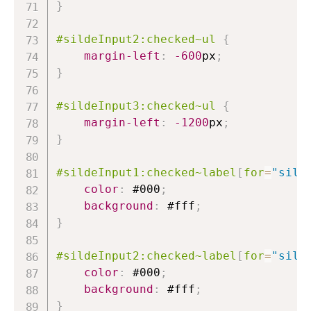
}
#sildeInput2
:checked
~
ul
{
margin-left
:
-600
px
;
}
#sildeInput3
:checked
~
ul
{
margin-left
:
-1200
px
;
}
#sildeInput1
:checked
~
label
[
for
=
"sild
color
:
#000
;
background
:
#fff
;
}
#sildeInput2
:checked
~
label
[
for
=
"sild
color
:
#000
;
background
:
#fff
;
}