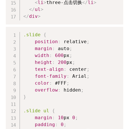
<
li
>
three-点击切换
</
li
>
</
ul
>
</
div
>
.slide
{
position
:
 relative
;
margin
:
 auto
;
width
:
600
px
;
height
:
200
px
;
text-align
:
 center
;
font-family
:
 Arial
;
color
:
#FFF
;
overflow
:
 hidden
;
}
.slide
 ul
{
margin
:
10
px
0
;
padding
:
0
;