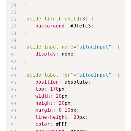
}
.slide
 li
:nth-child
(
3
)
{
background
:
#9fefc3
;
}
.slide
 input
[
name
=
"sildeInput"
]
{
display
:
 none
;
}
.slide
 label
[
for
^=
"sildeInput"
]
{
position
:
 absolute
;
top
:
170
px
;
width
:
20
px
;
height
:
20
px
;
margin
:
0
10
px
;
line-height
:
20
px
;
color
:
#FFF
;