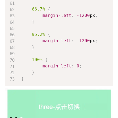
66
.7
%
{
margin-left
:
-1200
px
;
}
95
.2
%
{
margin-left
:
-1200
px
;
}
100%
{
margin-left
:
0
;
}
}