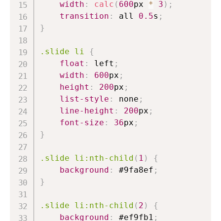
width
:
calc
(
600
px
*
3
)
;
transition
:
 all 
0.5
s
;
}
.slide
 li
{
float
:
 left
;
width
:
600
px
;
height
:
200
px
;
list-style
:
 none
;
line-height
:
200
px
;
font-size
:
36
px
;
}
.slide
 li
:nth-child
(
1
)
{
background
:
#9fa8ef
;
}
.slide
 li
:nth-child
(
2
)
{
background
:
#ef9fb1
;