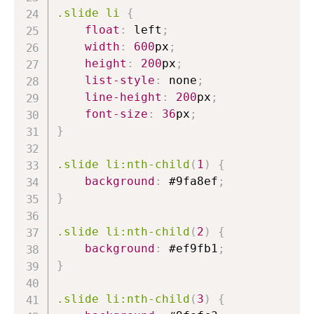
.slide
 li
{
float
:
 left
;
width
:
600
px
;
height
:
200
px
;
list-style
:
 none
;
line-height
:
200
px
;
font-size
:
36
px
;
}
.slide
 li
:nth-child
(
1
)
{
background
:
#9fa8ef
;
}
.slide
 li
:nth-child
(
2
)
{
background
:
#ef9fb1
;
}
.slide
 li
:nth-child
(
3
)
{