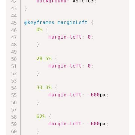
background
:
#9fefc3
;
}
@keyframes
 marginLeft
{
0%
{
margin-left
:
0
;
}
28
.5
%
{
margin-left
:
0
;
}
33
.3
%
{
margin-left
:
-600
px
;
}
62%
{
margin-left
:
-600
px
;
}