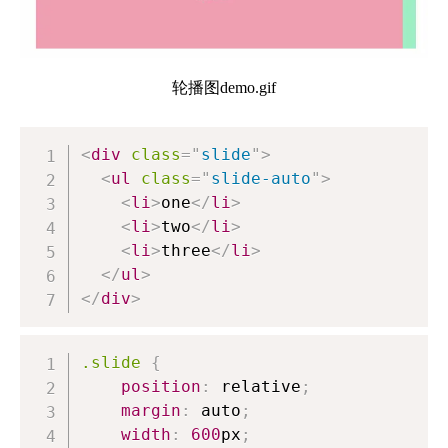
轮播图demo.gif
<
div
class
=
"
slide
"
>
<
ul
class
=
"
slide-auto
"
>
<
li
>
one
</
li
>
<
li
>
two
</
li
>
<
li
>
three
</
li
>
</
ul
>
</
div
>
.slide
{
position
:
 relative
;
margin
:
 auto
;
width
:
600
px
;