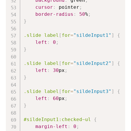
background
:
green
;
cursor
:
 pointer
;
border-radius
:
50
%
;
}
.slide
 label
[
for
=
"sildeInput1"
]
{
left
:
0
;
}
.slide
 label
[
for
=
"sildeInput2"
]
{
left
:
30
px
;
}
.slide
 label
[
for
=
"sildeInput3"
]
{
left
:
60
px
;
}
#sildeInput1
:checked
~
ul
{
margin-left
:
0
;