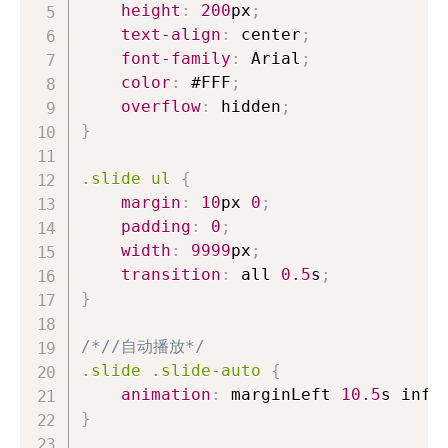
height
:
200
px
;
text-align
:
 center
;
font-family
:
 Arial
;
color
:
#FFF
;
overflow
:
 hidden
;
}
.slide
 ul
{
margin
:
10
px
0
;
padding
:
0
;
width
:
9999
px
;
transition
:
 all 
0.5
s
;
}
/*//自动播放*/
.slide
.slide-auto
{
animation
:
 marginLeft 
10.5
s
 infi
}