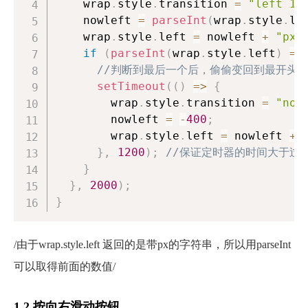
    wrap
.
style
.
transition
=
"left 1s
    nowleft 
=
parseInt
(
wrap
.
style
.
le
    wrap
.
style
.
left
=
 nowleft 
+
"px"
if
(
parseInt
(
wrap
.
style
.
left
)
==
//判断到最后一个后，偷偷变回到最开头
setTimeout
(
(
)
=>
{
        wrap
.
style
.
transition
=
"non
        nowleft 
=
-
400
;
        wrap
.
style
.
left
=
 nowleft 
+
}
,
1200
)
;
//保证定时器的时间大于过
}
}
,
2000
)
;
}
/由于wrap.style.left 返回的是带px的字符串，所以用parseInt
可以取得前面的数值/
1.2 按向右滑动按钮