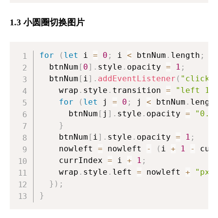
1.3 小圆圈切换图片
for
(
let
 i 
=
0
;
 i 
<
 btnNum
.
length
;
 i
  btnNum
[
0
]
.
style
.
opacity
=
1
;
  btnNum
[
i
]
.
addEventListener
(
"click"
    wrap
.
style
.
transition
=
"left 1s
for
(
let
 j 
=
0
;
 j 
<
 btnNum
.
lengt
      btnNum
[
j
]
.
style
.
opacity
=
"0.6
}
    btnNum
[
i
]
.
style
.
opacity
=
1
;
    nowleft 
=
 nowleft 
-
(
i 
+
1
-
 cur
    currIndex 
=
 i 
+
1
;
    wrap
.
style
.
left
=
 nowleft 
+
"px"
}
)
;
}