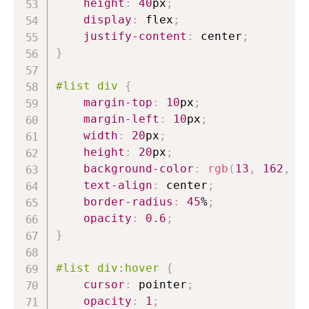
height
:
40
px
;
display
:
 flex
;
justify-content
:
 center
;
}
#list
 div
{
margin-top
:
10
px
;
margin-left
:
10
px
;
width
:
20
px
;
height
:
20
px
;
background-color
:
rgb
(
13
,
162
,
2
text-align
:
 center
;
border-radius
:
45
%
;
opacity
:
0.6
;
}
#list
 div
:hover
{
cursor
:
 pointer
;
opacity
:
1
;