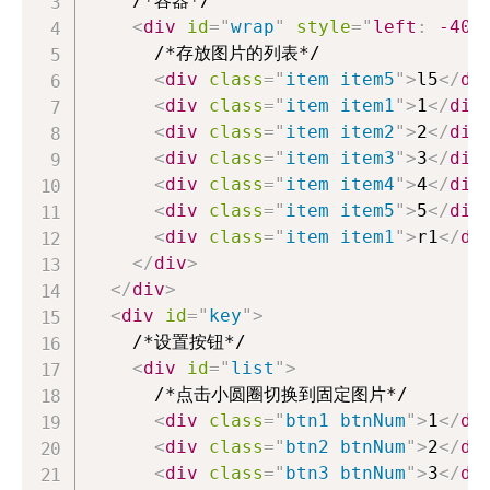
    /*容器*/

<
div
id
=
"
wrap
"
style
=
"
left
:
-400
      /*存放图片的列表*/

<
div
class
=
"
item item5
"
>
l5
</
di
<
div
class
=
"
item item1
"
>
1
</
div
<
div
class
=
"
item item2
"
>
2
</
div
<
div
class
=
"
item item3
"
>
3
</
div
<
div
class
=
"
item item4
"
>
4
</
div
<
div
class
=
"
item item5
"
>
5
</
div
<
div
class
=
"
item item1
"
>
r1
</
di
</
div
>
</
div
>
<
div
id
=
"
key
"
>
    /*设置按钮*/

<
div
id
=
"
list
"
>
      /*点击小圆圈切换到固定图片*/

<
div
class
=
"
btn1 btnNum
"
>
1
</
di
<
div
class
=
"
btn2 btnNum
"
>
2
</
di
<
div
class
=
"
btn3 btnNum
"
>
3
</
di