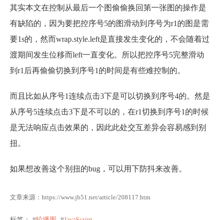
其实本文在控制从最后一个图偷偷换回第一张图的操作是
有缺陷的，因为要把控序号5的图滑动到序号为r1的图是需
要1s的，然而wrap.style.left是直接发生变化的，不会随着过
渡期间发生位移而left一直变化。所以把控序号5完整滑动
到r1后再偷偷切换到序号1的时间是有些难控制的。
而且比如从序号1连续点击3下是可以切换到序号4的。然是
从序号5连续点击3下是不可以的，在r1切换到序号1的时候
是无法响应点击效果的，因此此处交互差异会容易感到别
扭。
如果想改善这个别扭的bug，可以用下防抖来改善。
文章来源：
https://www.jb51.net/article/208117.htm
标签： #
轮播图
#
JavaScript