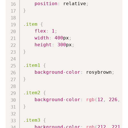
position
:
 relative
;
}
.item
{
flex
:
1
;
width
:
400
px
;
height
:
300
px
;
}
.item1
{
background-color
:
rosybrown
;
}
.item2
{
background-color
:
rgb
(
12
,
226
,
3
}
.item3
{
background-color
:
rgb
(
212
,
221
,