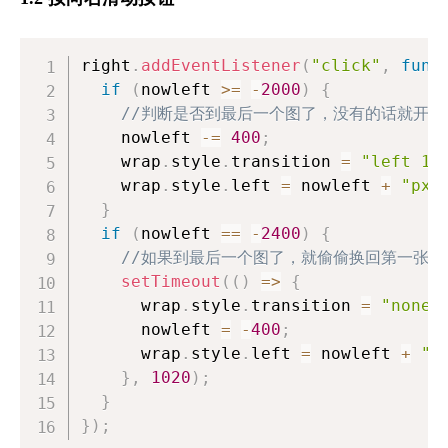
right
.
addEventListener
(
"click"
,
func
if
(
nowleft 
>=
-
2000
)
{
//判断是否到最后一个图了，没有的话就开始
    nowleft 
-=
400
;
    wrap
.
style
.
transition
=
"left 1s
    wrap
.
style
.
left
=
 nowleft 
+
"px"
}
if
(
nowleft 
==
-
2400
)
{
//如果到最后一个图了，就偷偷换回第一张图
setTimeout
(
(
)
=>
{
      wrap
.
style
.
transition
=
"none"
      nowleft 
=
-
400
;
      wrap
.
style
.
left
=
 nowleft 
+
"p
}
,
1020
)
;
}
}
)
;