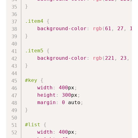
}
.item4
{
background-color
:
rgb
(
61
,
27
,
18
}
.item5
{
background-color
:
rgb
(
221
,
23
,
1
}
#key
{
width
:
400
px
;
height
:
300
px
;
margin
:
0
 auto
;
}
#list
{
width
:
400
px
;