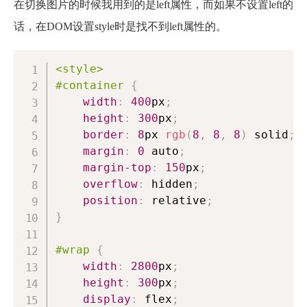
在切换图片的时候我用到的是left属性，而如果不设置left的
话，在DOM设置style时是找不到left属性的。
<style
>
#container
{
width
:
400
px
;
height
:
300
px
;
border
:
8
px
rgb
(
8
,
8
,
8
)
 solid
;
margin
:
0
 auto
;
margin-top
:
150
px
;
overflow
:
 hidden
;
position
:
 relative
;
}
#wrap
{
width
:
2800
px
;
height
:
300
px
;
display
:
 flex
;